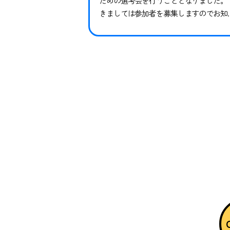
ための選考会を行うこととなりました。
きましては参加者を募集しますのでお知
せします。※現在スペシャルクラスに在
中の方も継続ではありませんので、必ず
申し込みならびにご参加ください。現在
籍中の方がご参加いただけなかった場合
対象期間のトレーニングや試合には参加
できかねます。 下記日程をご確認いただ
き、お申し込みく…