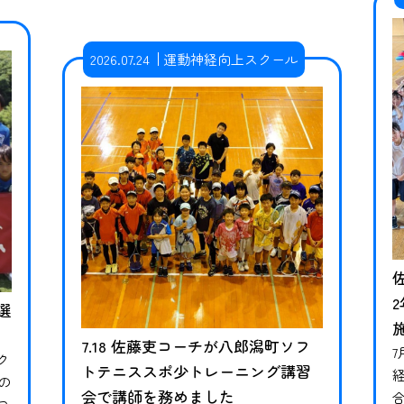
2026.07.24
運動神経向上スクール
選
7.18 佐藤吏コーチが八郎潟町ソフ
7
ク
トテニススポ少トレーニング講習
の
会で講師を務めました