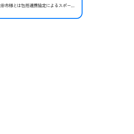
秋田市様とは包括連携協定によるスポーツ
推進事業の一環として、小学校、幼稚園を
はじめ北秋田市内の団体様を対象に講師派
遣を行っています。 今回は米内沢小学校
、2年生と先生方、合計40名にご参加いた
だきました。当日は、2時間目から4時間目
の授業の時間で実施をさせていただき、運
動を通…