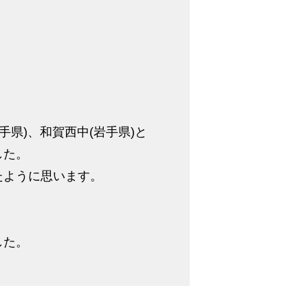
岩手県)、和賀西中(岩手県)と
した。
たように思います。
した。