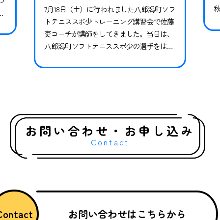
つ
7月18日（土）に行われました八郎潟町ソフ
ら
トテニススポ少トレーニング講習会で佐藤
籍
吏コーチが講師をしてきました。当日は、
お
八郎潟町ソフトテニススポ少の選手をはじ
在
1
め、秋田県内全域、そして県外からも参加
、
選手が集まってくれ、約50名に参加いただ
が
きました。競技特性に合わせたトレーニン
グを含め、専門競技だけでは足りない小学
生年代に必要な基礎体力運動能力を向上す
る様々なトレーニングを実施しました。普
お問い合わせ・お申し込み
段はやらない動…
Contact
Contact
お問い合わせはこちらから