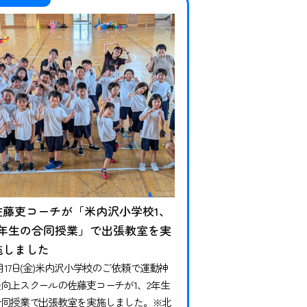
佐藤吏コーチが「米内沢小学校1、
2年生の合同授業」で出張教室を実
施しました
月17日(金)米内沢小学校のご依頼で運動神
経向上スクールの佐藤吏コーチが1、2年生
合同授業で出張教室を実施しました。※北