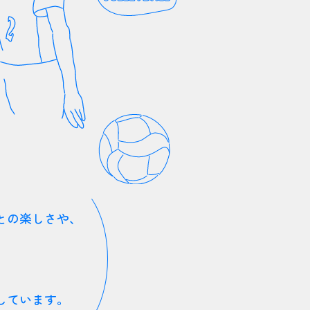
との楽しさや、
。
、
しています。