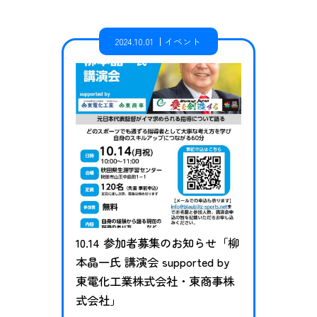
子直美さんが中心となり、子どもた
ちがスポーツを最大限楽しむこと
2024.10.01
イベント
や、子どもたちに対する指導現場か
ら暴言・暴力・体罰の根絶を目的に2
015年から行われている大会となりま
す。秋田県では4年連続…
10.14 参加者募集のお知らせ「柳
本晶一氏 講演会 supported by
東電化工業株式会社・東商事株
式会社」