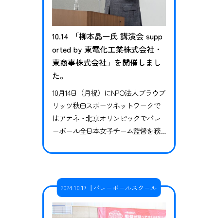
10.14 「柳本晶一氏 講演会 supp
orted by 東電化工業株式会社・
東商事株式会社」を開催しまし
た。
10月14日（月祝）にNPO法人ブラウブ
リッツ秋田スポーツネットワークで
はアテネ・北京オリンピックでバレ
ーボール全日本女子チーム監督を務
め、現在は一般社団法人アスリート
ネットワークの理事長としてご活躍
されている柳本晶一様をお招きし講
演会を行いました。 当日はバレーボ
2024.10.17
バレーボールスクール
ールの指導者や保護者の方を中心に
約60名の方にご参加をいただきまし