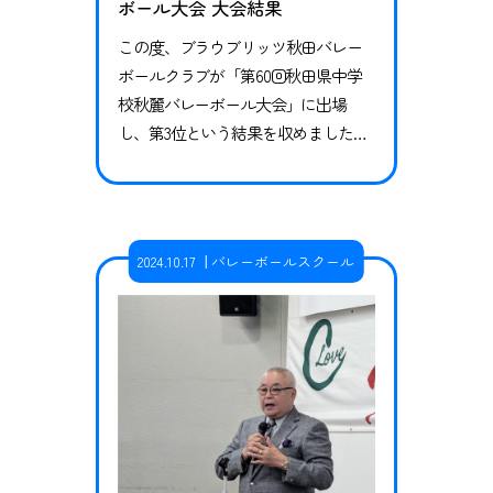
ボール大会 大会結果
この度、ブラウブリッツ秋田バレー
ボールクラブが「第60回秋田県中学
校秋麗バレーボール大会」に出場
し、第3位という結果を収めましたの
で、お知らせいたします。 試合結果
予選リーグ vs 湯沢南中学校2-0（25-2
2、25-23）勝利vs 横手北中学校2-0（2
5-19、25-12）勝利 決勝トーナメント v
2024.10.17
バレーボールスクール
s 横手南中学校0-2（17-25、16-25） 大
会連覇とはなりませんでしたが、3年
生卒業…