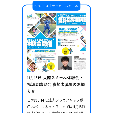
5-9、25-17）勝利 vs 秋田南中学校2-1
2024.11.04
サッカースクール
（25-16、17-25、15-14）勝利 最後の試
合では接戦をものにし、技術面だけ
でなく精神…
11月18日 大館スクール体験会・
指導者講習会 参加者募集のお知
らせ
この度、NPO法人ブラウブリッツ秋
田スポーツネットワークでは11月18日