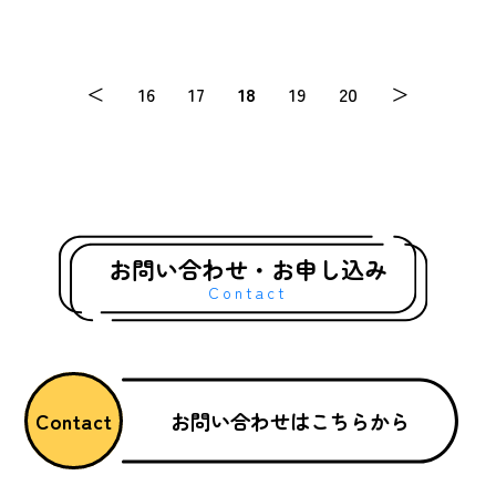
分～午前10時00分実施場所：ブラウブ
リッツ秋田屋内練習場（秋田市土崎
港西1丁目20−1） 他曜日と同じく、年
＜
16
17
18
19
20
＞
間40日の実施となり…
お問い合わせ・お申し込み
Contact
お問い合わせはこちらから
Contact