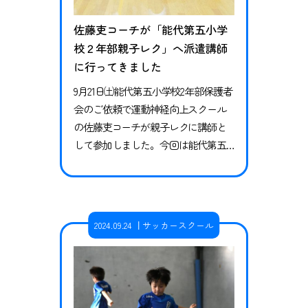
佐藤吏コーチが「能代第五小学
校２年部親子レク」へ派遣講師
に行ってきました
9月21日㈯能代第五小学校2年部保護者
会のご依頼で運動神経向上スクール
の佐藤吏コーチが親子レクに講師と
して参加しました。今回は能代第五
小学校２年生とその保護者様、合計4
0名ほどにご参加いただきました。 前
半は子どもの運動神経の育て方や、
有名スポーツ選手が子どもの時にや
2024.09.24
サッカースクール
っていたスポーツの話や運動と学力
の相関関係についてのお話しを行
い、親子で交流を深めるゲームや自
分の体が変わる運動をその後に体験
いただ…