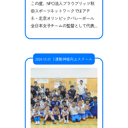
この度、NPO法人ブラウブリッツ秋
田スポーツネットワークではアテ
ネ・北京オリンピックバレーボール
全日本女子チームの監督として代表
チームを率い、現在は一般社団法人
アスリートネットワーク 理事長とし
てご活躍をされている柳本晶一様を
秋田にお招きし講演会を行うことと
2024.10.01
運動神経向上スクール
なりました。つきましては参加者を
募集します。ぜひこの機会にご参加
ください。 日程 10月14日（月祝） 時
間 10時00分～11時00分 受付…