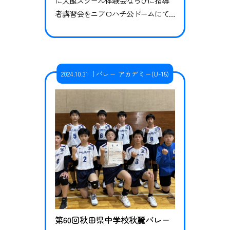
に大館スクール体験会ならびに指導
者講習会をニプロハチ公ドームにて
開催することとなりました。つきま
しては参加者を募集しますのでぜひ
内容をご確認の上、ご参加くださ
い。 スクール体験会 スクール体験会
2024.10.31
バレー アカデミー(U-15)
ではサッカースクールならびに運動
神経向上スクールの体験をいただけ
ます。各クラス定員がございますの
で、ご希望の方はお早めにお申し込
みくだ…
第60回秋田県中学校秋麗バレー