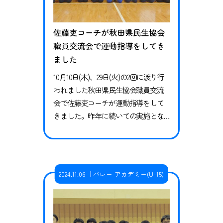
佐藤吏コーチが秋田県民生協会
職員交流会で運動指導をしてき
ました
10月10日(木)、29日(火)の2回に渡り行
われました秋田県民生協会職員交流
会で佐藤吏コーチが運動指導をして
きました。昨年に続いての実施とな
った今回は、両日合わせて70名を超え
る職員の皆様にご参加いただきまし
た。 佐藤コーチからは機能的に身体
を動かすために必要な体の使い方の
2024.11.06
バレー アカデミー(U-15)
お話や体験を行いました。その後は
職員の皆様の交流を深めるため、
様々なゲームを行いました。ゲーム
の前にそれぞれのゲームの運動効…