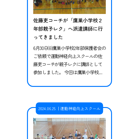
佐藤吏コーチが「鷹巣小学校２
年部親子レク」へ派遣講師に行
ってきました
6月30日㈰鷹巣小学校2年部保護者会の
ご依頼で運動神経向上スクールの佐
藤吏コーチが親子レクに講師として
参加しました。 今回は鷹巣小学校２
年生とその保護者、合計120名の方に
ご参加いただきました。 前半では子
どもの運動神経の育て方や、昔と現
代の子供達を取り巻く環境の違いに
2024.06.25
運動神経向上スクール
ついての講義を行い、その中で様々
な動きに子ども達と保護者の方に挑
戦してもらいました。 後半は子ども
達と大人の対抗ゲームや様々な遊び…