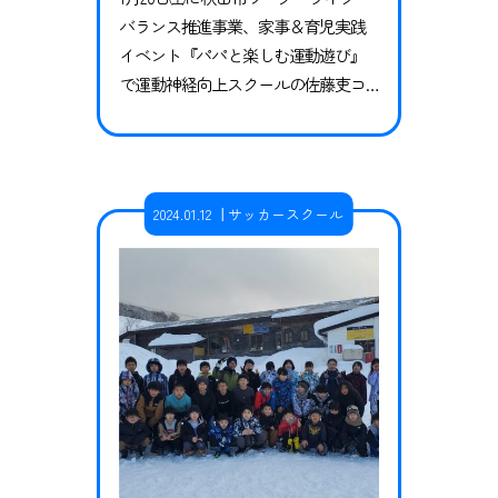
バランス推進事業、家事＆育児実践
イベント『パパと楽しむ運動遊び』
で運動神経向上スクールの佐藤吏コ
ーチが講師をしてきました。 今回は
秋田市内にお住まいのご家族15家族を
対象とするものでしたが、定員を超
えるたくさんの応募をいただきまし
2024.01.12
サッカースクール
た。 佐藤コーチはお父様達に対して
パパが育児参加をする事の大切さ
や、現代の子ども達を取り巻く環境
の変化、どんな運動遊びがどんな効
果をも…