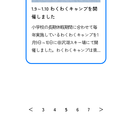
1.9～1.10 わくわくキャンプを開
催しました
小学校の長期休暇期間に合わせて毎
年実施しているわくわくキャンプを1
月9日～10日に田沢湖スキー場にて開
催しました。わくわくキャンプは県
内の小学生を対象に集団行動の中で
体験やものづくりなどを通じて人間
力を育むためにブラウブリッツ秋田
スクールが毎年実施しているイベン
トとなります。今回は先日開校とな
ったブラウブリッツ秋田スキースク
ールのコーチ7名も参加し、子どもた
＜
3
4
5
6
7
＞
ちにスキーに触れ合ってもらうのを
メインに…