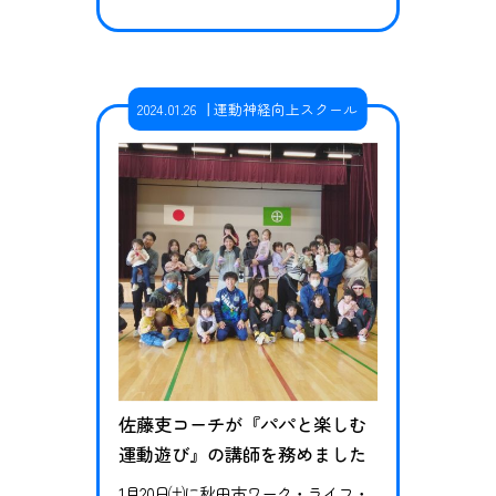
ル』で運動神経向上スクールの佐藤
吏コーチが講師をしてきました。 今
回のイベントは秋田県全域を対象と
したチャリティー企画で10日北秋田
2024.01.26
運動神経向上スクール
市、17日大仙市、24日秋田市の3カ所
での開催となりました。 佐藤コーチ
は保護者の皆様への講座を行い、現
代の子ども達を取り巻く環境の…
佐藤吏コーチが『パパと楽しむ
運動遊び』の講師を務めました
1月20日㈯に秋田市ワーク・ライフ・