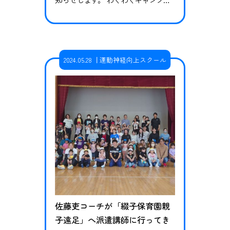
は 秋田県内在住の子供たちを対象
に、集団での自然体験やモノづくり
の体験を通じて子供たちの自主性や
協調性を伸ばすことを目的として毎
2024.05.28
運動神経向上スクール
年学校の長期休暇期間にブラウブリ
ッツ秋田スクールが実施しているイ
ベントです。 実施日 2024年8月7日
（水）～8月8日（木） 対象者 小学2…
佐藤吏コーチが「綴子保育園親
子遠足」へ派遣講師に行ってき