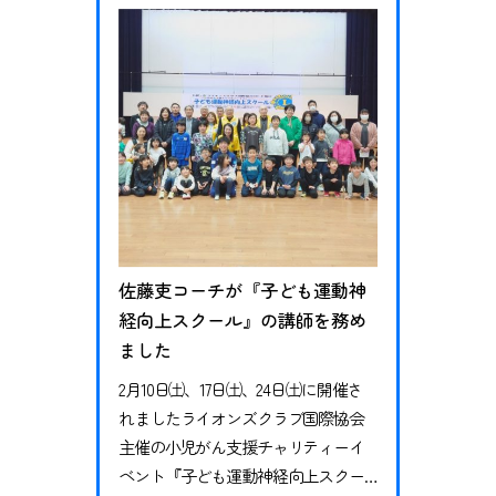
るイベントです。今回は岩手県を訪
問しました。 初日は小岩井農場にて
牧場の見学とクラフト製作としてオ
リジナル…
佐藤吏コーチが『子ども運動神
経向上スクール』の講師を務め
ました
2月10日㈯、17日㈯、24日㈯に開催さ
れましたライオンズクラブ国際協会
主催の小児がん支援チャリティーイ
ベント『子ども運動神経向上スクー