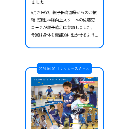
ました
5月24日㈮、綴子保育園様からのご依
頼で運動神経向上スクールの佐藤吏
コーチが親子遠足に参加しました。
今回は身体を機能的に動かせるよう
になる体操、バランス能力、視覚機
能など様々な能力の向上を促す運動
遊びを実施し、綴子保育園の年少～
年長の園児とその保護者様、約70名の
2024.04.02
サッカースクール
皆様と一緒に楽しく汗を流してきま
した。 親子で協力して行うメニュー
等も実施しまし、「やった！」、
「できたよ！」、「僕とべたよ！」
と、子ど…