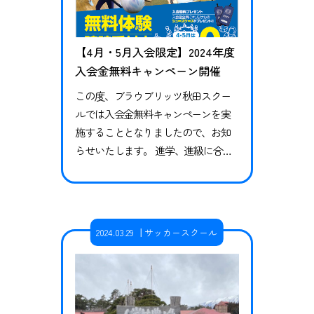
【4月・5月入会限定】2024年度
入会金無料キャンペーン開催
この度、ブラウブリッツ秋田スクー
ルでは入会金無料キャンペーンを実
施することとなりましたので、お知
らせいたします。 進学、進級に合わ
せてスポーツをはじめたい皆様！無
料体験はどのスクールも随時受付中
です。ぜひこの機会にご参加くださ
い！ 各スクールの体験申込はこちら
2024.03.29
サッカースクール
から 対象スクール サッカースクール
（秋田校・大館校・にかほ校・由利
本荘校・能代校・大仙校） バレーボ
ールスクール（秋田市） 運動神経向