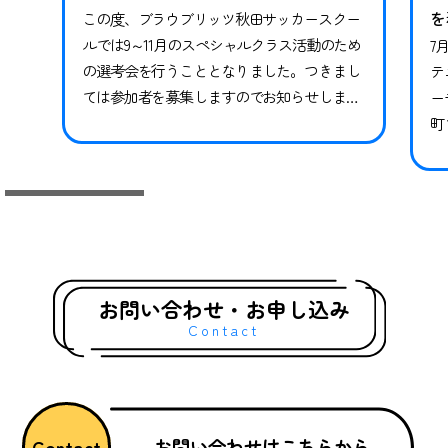
を
この度、ブラウブリッツ秋田サッカースクー
ルでは9～11月のスペシャルクラス活動のため
7
の選考会を行うこととなりました。つきまし
テ
ては参加者を募集しますのでお知らせしま
ー
す。※現在スペシャルクラスに在籍中の方も
町
継続ではありませんので、必ずお申し込みな
県
らびにご参加ください。現在在籍中の方がご
っ
参加いただけなかった場合、対象期間のトレ
技
ーニングや試合には参加ができかねます。 下
競
記日程をご確認いただき、お申し込みく…
礎
グ
お問い合わせ・お申し込み
Contact
お問い合わせはこちらから
Contact