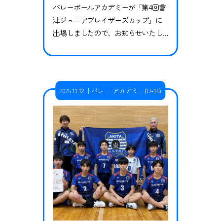
バレーボールアカデミーが「第4回會
津ジュニアブレイザーズカップ」に
出場しましたので、お知らせいたし
ます。大会はネットの高さやボール
の大きさは中体連とは異なり、ヤン
グクラブの規定に則って行われまし
た。大会は2セットマッチ、1セットに
2025.11.12
バレー アカデミー(U-15)
つき20分の時間制限での実施となり
ました。そのため、どちらかのスコ
アが25点に到達せずに決着している
試合もあります。 予選 vs 東北アク…