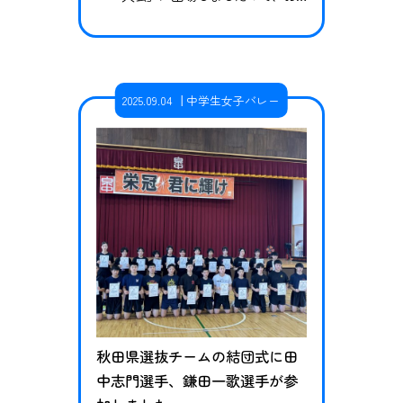
知らせいたします。当クラブは秋田
県代表として4年連続4回目の出場と
なりました。 試合結果 予選リーグ vs
大阪ブルテオンU-15（大阪府）0-2（5
2025.09.04
中学生女子バレー
-21,7-21）敗戦 vs ファビュラス北九州
（福岡県）0-2（11-21,16-21）敗戦 3部C
トーナメントvs …
秋田県選抜チームの結団式に田
中志門選手、鎌田一歌選手が参