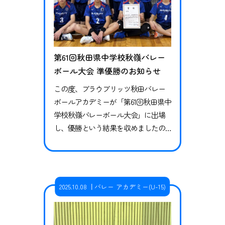
第61回秋田県中学校秋嶺バレー
ボール大会 準優勝のお知らせ
この度、ブラウブリッツ秋田バレー
ボールアカデミーが「第61回秋田県中
学校秋嶺バレーボール大会」に出場
し、優勝という結果を収めましたの
で、お知らせいたします。 予選リー
グ 3チームによる予選リーグ（2セッ
トマッチ） vs 羽後中学校2ｰ0（25-12、
25-18） vs 平鹿中学校1-1（21-25、25-2
2025.10.08
バレー アカデミー(U-15)
4） 決勝トーナメント 準決勝vs 横手
南中学校2ｰ0（25-16、25-19） 決勝vs
十…