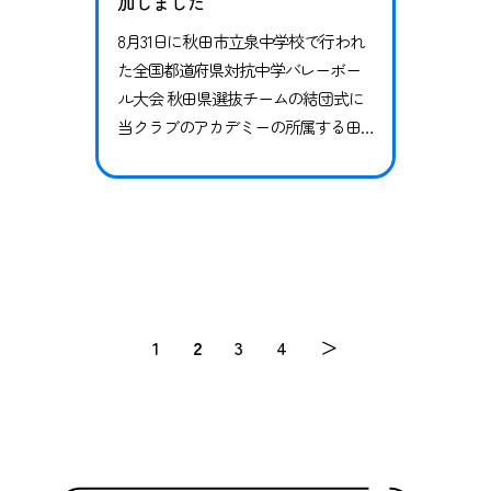
加しました
8月31日に秋田市立泉中学校で行われ
た全国都道府県対抗中学バレーボー
ル大会 秋田県選抜チームの結団式に
当クラブのアカデミーの所属する田
中志門選手が男子チームのメンバー
として参加しました。 選抜チームは
定期的に練習などを行い、12月に行わ
れる「第39回 全国都道府県対抗中学
バレーボール大会」へと出場しま
す。田中選手の選抜チームへの選出
記事はこちらから。 また、結団式に
1
2
3
4
＞
はブラウブリッツ秋田バレーボール…