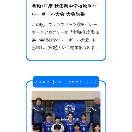
令和7年度 秋田県中学校秋季バ
レーボール大会 大会結果
この度、ブラウブリッツ秋田バレー
ボールアカデミーが「令和7年度 秋田
県中学校秋季バレーボール大会」に
出場し、第3位という結果を収めまし
たので、お知らせいたします。 試合
結果 1回戦vs 横手明峰中学校・十文字
中学校 合同チーム2ｰ1（25-23、24-2
6、25-14）勝利 準決勝vs 十文字中学
2025.10.29
バレー アカデミー(U-15)
校1-2（9-25、25-16、19-25）敗戦 準決
勝では先日の秋嶺バレーボール大会
で敗戦した十文字…