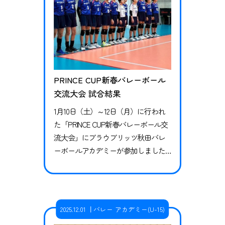
PRINCE CUP新春バレーボール
交流大会 試合結果
1月10日（土）～12日（月）に行われ
た「PRINCE CUP新春バレーボール交
流大会」にブラウブリッツ秋田バレ
ーボールアカデミーが参加しました
ので試合結果についてお知らせしま
す。 予選リーグ vs 藤間（福島県）0ｰ
2（21ｰ25、15-25）敗戦 vs 横手明峰
（秋田県）2-0（25-19、25-21）勝利 vs
2025.12.01
バレー アカデミー(U-15)
TEAM i（宮城県）2-0（25-24、25-23）