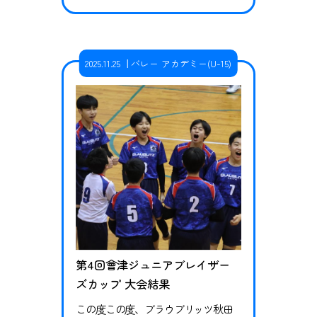
リーグ戦で行われました。 第一試合 v
s 御野場中学校2ｰ0（25-11、25-9）勝
利 第二試合 vs城南中学校2ｰ0（25-1
2025.11.25
バレー アカデミー(U-15)
8、25-23）勝利 第三試合 vs秋田南中
学校1-2（21-25、25-19、12-15）敗戦 新
メンバ…
第4回會津ジュニアブレイザー
ズカップ 大会結果
この度この度、ブラウブリッツ秋田