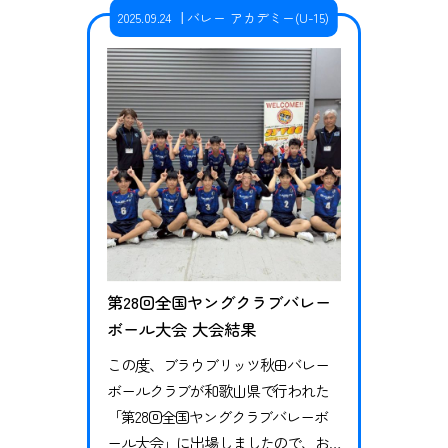
8） 秋季大会は今年度から参加ができ
2025.09.24
バレー アカデミー(U-15)
るようになり初挑戦となりました。
新チームの体制となって初の大会で
もありましたが、優勝…
第28回全国ヤングクラブバレー
ボール大会 大会結果
この度、ブラウブリッツ秋田バレー
ボールクラブが和歌山県で行われた
「第28回全国ヤングクラブバレーボ
ール大会」に出場しましたので、お