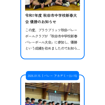
令和7年度 秋田市中学校新春大
会 優勝のお知らせ
この度、ブラウブリッツ秋田バレー
ボールクラブが「秋田市中学校新春
バレーボール大会」に参加し、優勝
という成績を収めましたのでお知ら
せします。 試合結果 第一試合 vs 城南
中学校2-0（25-10,25-22）勝利 第二試
合 vs 御野場中学校2-0（25-13,25-11）
勝利 第三試合 vs 秋田南中学校2-1（25
2026.01.15
バレー アカデミー(U-15)
-19,25-20）勝利 今回は秋田市内の大
会で、アカデミー練習生もスタメン
とし…