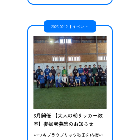
では運動や体を動かすことが大好き
なお子さまはもちろん、サッカーを
やったことがない、新年度からサッ
2026.02.12
イベント
カーを始めてみたい！と考えている
お子さま、そしてサッカーをやって
みたい女の子のご参加も大歓迎で
す！ぜひブラウブリッツ秋田で一緒
にサッカーを…
3月開催 【大人の朝サッカー教
室】参加者募集のお知らせ
いつもブラウブリッツ秋田を応援い