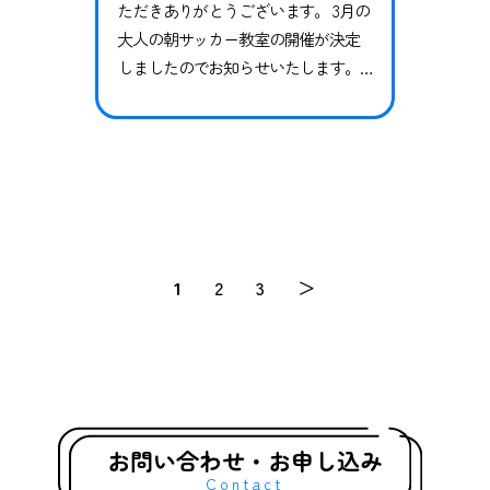
ただきありがとうございます。 3月の
大人の朝サッカー教室の開催が決定
しましたのでお知らせいたします。
日頃運動不足を感じている方やダイ
エットを行いたい方、過去にスポー
ツを経験していて久しぶりに体を動
かしたい方、またサッカー未経験者
の方も大歓迎です！ 一緒にサッカー
で楽しく、思い切り体を動かしまし
ょう！ ぜひご参加ください！ 日程
1
2
3
＞
全3回 3月7日（土）7:00〜8:…
お問い合わせ・お申し込み
Contact