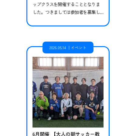
ップクラスを開催することとなりま
した。つきましては参加者を募集し
ますのでお知らせします。下記日程
をご確認いただき、お申し込みくだ
さい。 日程 5/30(土) 会場 土崎屋内練
習場 受付時間 11:15 実施時間 11:30～12:3
2026.05.14
イベント
0 お申し込みはこちら ◆持ち物 サッ
カー用具一式(スパイク可)、水筒、タ
オル、着替えなど ◆参加費 …
6月開催 【大人の朝サッカー教