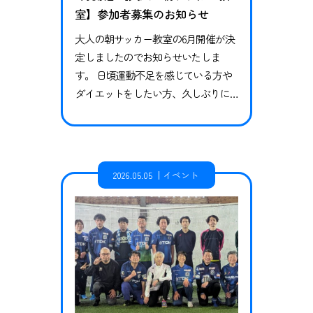
室】参加者募集のお知らせ
大人の朝サッカー教室の6月開催が決
定しましたのでお知らせいたしま
す。 日頃運動不足を感じている方や
ダイエットをしたい方、久しぶりに
体を動かしたい方、サッカー未経験
者の方も大歓迎です！一緒にサッカ
ーで楽しく、思い切り体を動かしま
しょう！ぜひご参加ください！ 全日
2026.05.05
イベント
程エンジョイクラスでの開催です。
サッカーを楽しみたい、上手になり
たい方のためにアドバイスを入れな
がら進めていきます。 6月6日（土）
【開催…