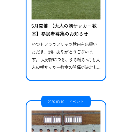
5月開催 【大人の朝サッカー教
室】参加者募集のお知らせ
いつもブラウブリッツ秋田を応援い
ただき、誠にありがとうございま
す。 大好評につき、引き続き5月も大
人の朝サッカー教室の開催が決定し
ましたのでお知らせいたします。 日
頃運動不足を感じている方やダイエ
ットをしたい方、久しぶりに体を動
かしたい方、サッカー未経験者の方
2026.03.16
イベント
も大歓迎です！ 一緒にサッカーで楽
しく、思い切り体を動かしましょ
う！ ぜひご参加ください！ 日程 全3
回 〈エンジョイクラス〉 5月16日（…