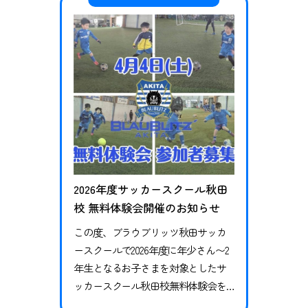
の方や女性の方も大歓迎です！ 一緒
にサッカーで楽しく、思い切り体を
動かしましょう！ ぜひご参加くださ
い！ 日程 全3回 〈エンジョイクラ
ス〉 …
2026年度サッカースクール秋田
校 無料体験会開催のお知らせ
この度、ブラウブリッツ秋田サッカ
ースクールで2026年度に年少さん〜2
年生となるお子さまを対象としたサ
ッカースクール秋田校無料体験会を
開催することとなりました！体験会