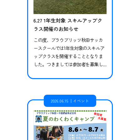
6.27 1年生対象 スキルアップク
ラス開催のお知らせ
この度、ブラウブリッツ秋田サッカ
ースクールでは1年生対象のスキルア
ップクラスを開催することとなりま
した。つきましては参加者を募集し
ますのでお知らせします。下記日程
をご確認いただき、お申し込みくだ
さい。 日程 6/27(土) 会場 土崎屋内練
習場 受付時間 11:15 実施時間 11:30～12:3
2026.06.15
イベント
0 お申し込みはこちら ◆持ち物 サッ
カー用具一式(スパイク可)、水筒、タ
オル、着替えなど ◆参加費 …