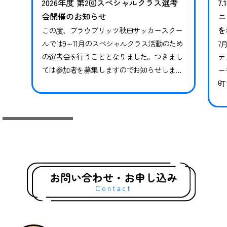
2026年度 第2回スペシャルクラス選考
7
会開催のお知らせ
ニ
を
この度、ブラウブリッツ秋田サッカースクー
ルでは9～11月のスペシャルクラス活動のため
7
の選考会を行うこととなりました。つきまし
テ
ては参加者を募集しますのでお知らせしま
ー
す。※現在スペシャルクラスに在籍中の方も
町
継続ではありませんので、必ずお申し込みな
県
らびにご参加ください。現在在籍中の方がご
っ
参加いただけなかった場合、対象期間のトレ
技
ーニングや試合には参加ができかねます。 下
競
記日程をご確認いただき、お申し込みく…
礎
グ
お問い合わせ・お申し込み
Contact