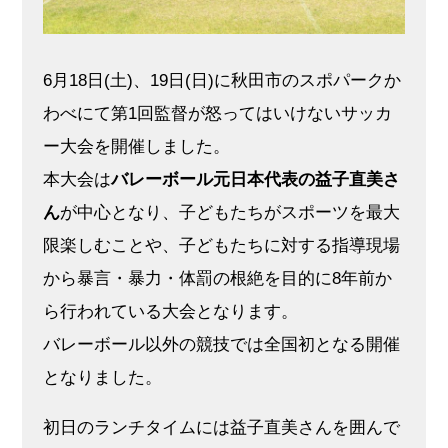
6月18日(土)、19日(日)に秋田市のスポパークか
わべにて第1回監督が怒ってはいけないサッカ
ー大会を開催しました。
本大会は
バレーボール元日本代表の益子直美さ
ん
が中心となり、子どもたちがスポーツを最大
限楽しむことや、子どもたちに対する指導現場
から暴言・暴力・体罰の根絶を目的に8年前か
ら行われている大会となります。
バレーボール以外の競技では全国初となる開催
となりました。
初日のランチタイムには益子直美さんを囲んで