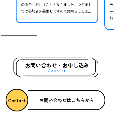
の選考会を行うこととなりました。つきまし
テ
ては参加者を募集しますのでお知らせしま
ー
す。※現在スペシャルクラスに在籍中の方も
町
継続ではありませんので、必ずお申し込みな
県
らびにご参加ください。現在在籍中の方がご
っ
参加いただけなかった場合、対象期間のトレ
技
ーニングや試合には参加ができかねます。 下
競
記日程をご確認いただき、お申し込みく…
礎
グ
お問い合わせ・お申し込み
Contact
お問い合わせはこちらから
Contact