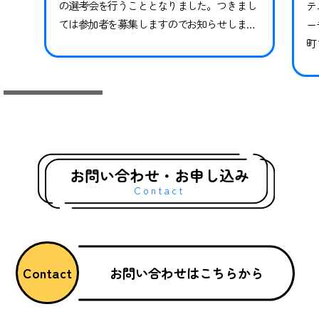
の選考会を行うこととなりました。つきまし
テ
ては参加者を募集しますのでお知らせしま
ー
す。※現在スペシャルクラスに在籍中の方も
町
継続ではありませんので、必ずお申し込みな
県
らびにご参加ください。現在在籍中の方がご
っ
参加いただけなかった場合、対象期間のトレ
技
ーニングや試合には参加ができかねます。 下
競
記日程をご確認いただき、お申し込みく…
礎
グ
お問い合わせ・お申し込み
Contact
お問い合わせはこちらから
Contact