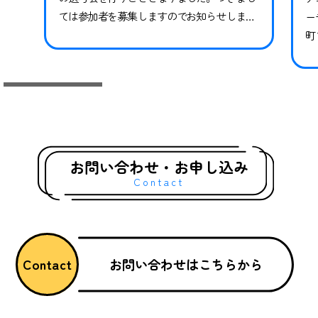
ては参加者を募集しますのでお知らせしま
ー
す。※現在スペシャルクラスに在籍中の方も
町
継続ではありませんので、必ずお申し込みな
県
らびにご参加ください。現在在籍中の方がご
っ
参加いただけなかった場合、対象期間のトレ
技
ーニングや試合には参加ができかねます。 下
競
記日程をご確認いただき、お申し込みく…
礎
グ
お問い合わせ・お申し込み
Contact
お問い合わせはこちらから
Contact