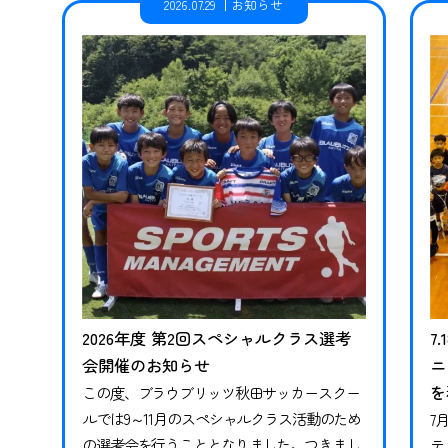
2026.07.29
お知らせ
2026年度 第2回スペシャルクラス選考
7
会開催のお知らせ
ニ
を
この度、ブラウブリッツ秋田サッカースクー
ルでは9～11月のスペシャルクラス活動のため
7
の選考会を行うこととなりました。つきまし
テ