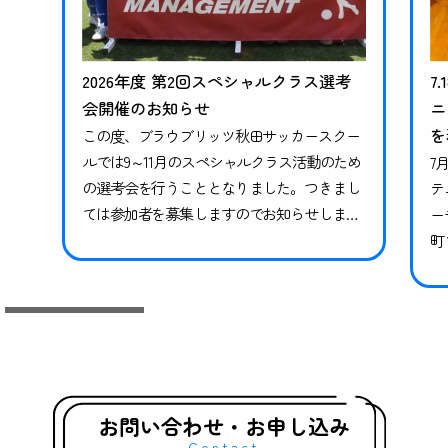
2026年度 第2回スペシャルクラス選考
7
会開催のお知らせ
ニ
を
この度、ブラウブリッツ秋田サッカースクー
ルでは9～11月のスペシャルクラス活動のため
7
の選考会を行うこととなりました。つきまし
テ
ては参加者を募集しますのでお知らせしま
ー
す。※現在スペシャルクラスに在籍中の方も
町
継続ではありませんので、必ずお申し込みな
県
らびにご参加ください。現在在籍中の方がご
っ
参加いただけなかった場合、対象期間のトレ
技
ーニングや試合には参加ができかねます。 下
競
記日程をご確認いただき、お申し込みく…
礎
グ
お問い合わせ・お申し込み
Contact