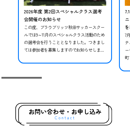
2026年度 第2回スペシャルクラス選考
7
会開催のお知らせ
ニ
を
この度、ブラウブリッツ秋田サッカースクー
ルでは9～11月のスペシャルクラス活動のため
7
の選考会を行うこととなりました。つきまし
テ
ては参加者を募集しますのでお知らせしま
ー
す。※現在スペシャルクラスに在籍中の方も
町
継続ではありませんので、必ずお申し込みな
県
らびにご参加ください。現在在籍中の方がご
っ
参加いただけなかった場合、対象期間のトレ
技
ーニングや試合には参加ができかねます。 下
競
記日程をご確認いただき、お申し込みく…
礎
グ
お問い合わせ・お申し込み
Contact