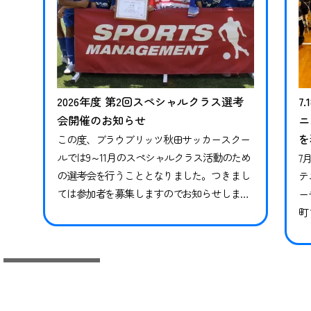
2026年度 第2回スペシャルクラス選考
7
会開催のお知らせ
ニ
を
この度、ブラウブリッツ秋田サッカースクー
ルでは9～11月のスペシャルクラス活動のため
7
の選考会を行うこととなりました。つきまし
テ
ては参加者を募集しますのでお知らせしま
ー
す。※現在スペシャルクラスに在籍中の方も
町
継続ではありませんので、必ずお申し込みな
県
らびにご参加ください。現在在籍中の方がご
っ
参加いただけなかった場合、対象期間のトレ
技
ーニングや試合には参加ができかねます。 下
競
記日程をご確認いただき、お申し込みく…
礎