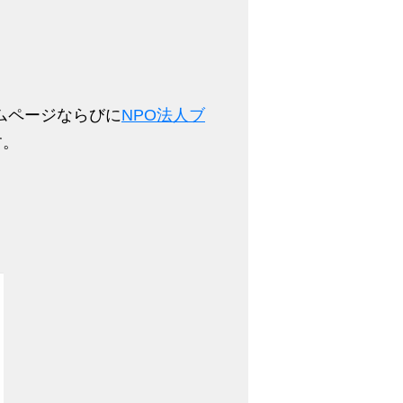
ムページならびに
NPO法人ブ
す。