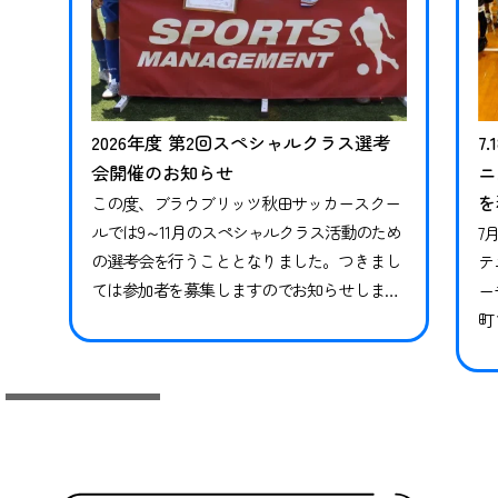
2026年度 第2回スペシャルクラス選考
7
会開催のお知らせ
ニ
を
この度、ブラウブリッツ秋田サッカースクー
ルでは9～11月のスペシャルクラス活動のため
7
の選考会を行うこととなりました。つきまし
テ
ては参加者を募集しますのでお知らせしま
ー
す。※現在スペシャルクラスに在籍中の方も
町
継続ではありませんので、必ずお申し込みな
県
らびにご参加ください。現在在籍中の方がご
っ
参加いただけなかった場合、対象期間のトレ
技
ーニングや試合には参加ができかねます。 下
競
記日程をご確認いただき、お申し込みく…
礎
グ