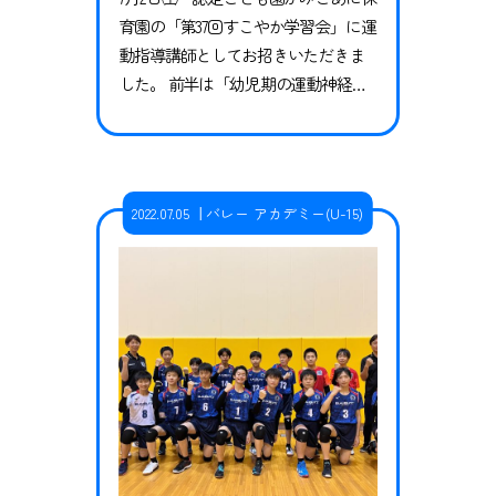
育園の「第37回すこやか学習会」に運
動指導講師としてお招きいただきま
した。 前半は「幼児期の運動神経の
育て方」というテーマで講話を行
い、後半は子ども達と一緒に体を動
かしました。 とても天気が良く気温
も高かったので、子ども達はたくさ
2022.07.05
バレー アカデミー(U-15)
ん汗を流して体を動かしていまし
た。こまめな水分補給も大事になっ
てきましたね！ 保護者の方からも質
問や感想を頂き、とても勉強になり
ました…