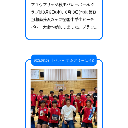
ブラウブリッツ秋田バレーボールク
ラブは8月17日(水)、8月18日(木)に第13
回湘南藤沢カップ全国中学生ビーチ
バレー大会へ参加しました。ブラウ
ブリッツ秋田からは男女それぞれ1ペ
アずつがエントリーし、中学生ビー
チバレーとしてはクラブとして初の
県外での大会となりましたました。
2022.08.03
バレー アカデミー(U-15)
男子は予選を2位通過し、2位トーナメ
ントで第3位。女子は予選を1位通過し
たものの、1位トーナメント初戦で敗
退となりました。 男…