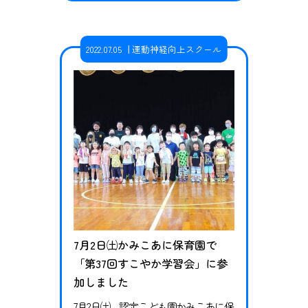
ます。 また、開校に伴って無料体験
会もあわせて開催することとなりま
した。 大館市並びに近隣の自治体に
2022.07.05
運動神経向上スクール
在住の方はぜひこの機会に体験会へ
とご参加ください！ 体験会はスクー
ル実施時間と同じ時間での開催とな
ります。 サッカースクール スクール
開校…
7月2日㈯かみこあに保育園で
「第37回すこやか学習会」に参
加しました
7月2日㈯ 認定こども園かみこあに保