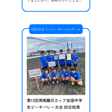
す。 曜日 毎週水曜日 時間 年中・年長
クラス 16時20分～17時20分 1・2・3年
生クラス 17時45分～18時45分 会場 イ
オンモール秋田 3階 イオンホール（秋
2022.08.22
バレーボールスクール
田市御所野地蔵田1丁目1−1） イオン
モール秋田 フロアガイドはこちら 体
験について ブラウブリッツ秋…
第13回湘南藤沢カップ全国中学
生ビーチバレー大会 試合結果