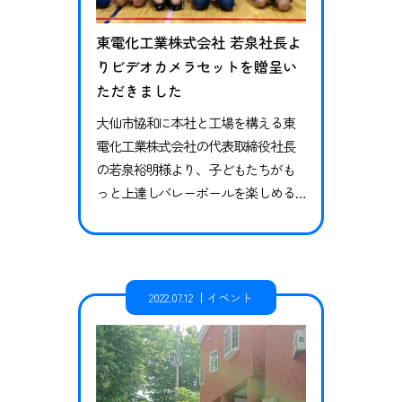
東電化工業株式会社 若泉社長よ
りビデオカメラセットを贈呈い
ただきました
大仙市協和に本社と工場を構える東
電化工業株式会社の代表取締役社長
の若泉裕明様より、子どもたちがも
っと上達しバレーボールを楽しめる
ようにとビデオカメラセットを贈呈
いただきました。 自身も大学までバ
レーボールを続けていた若泉社長か
ら激励の言葉をいただきました。 東
2022.07.12
イベント
電化工業株式会社様は株式会社ブラ
ウブリッツ秋田のユメスクスポンサ
ーとして、長きにわたりご支援いた
だいており、新鮮野菜をソユースタ