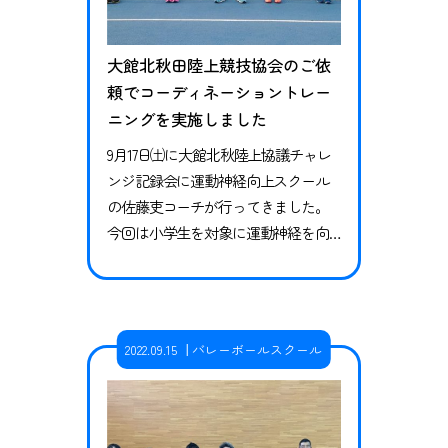
大館北秋田陸上競技協会のご依
頼でコーディネーショントレー
ニングを実施しました
9月17日㈯に大館北秋陸上協議チャレ
ンジ記録会に運動神経向上スクール
の佐藤吏コーチが行ってきました。
今回は小学生を対象に運動神経を向
上させ、運動パフォーマンスアップ
につながるコーディネーショントレ
ーニングを実施しました。 記録会後
での開催ということもあり、参加者
2022.09.15
バレーボールスクール
は少なかったのですが、子ども達か
らは「楽しかった！難しいのもあっ
たけど、またやりたい！」という、
感想をいただけました。 陸上協議会