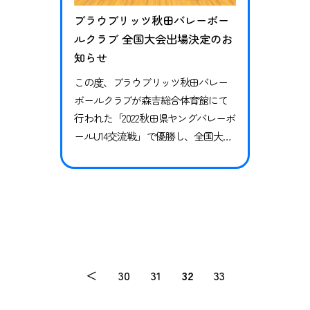
ブラウブリッツ秋田バレーボー
ルクラブ 全国大会出場決定のお
知らせ
この度、ブラウブリッツ秋田バレー
ボールクラブが森吉総合体育館にて
行われた「2022秋田県ヤングバレーボ
ールU14交流戦」で優勝し、全国大会
に出場することが決定しましたの
で、お知らせいたします。 2022秋田
県ヤングバレーボールU14交流戦 対戦
チーム 本由NEXT スコア 1セット目 2
5-222セット目 25-23セットカウン
ト 2-0 結果 優勝 出場する全国大会
第25回全国ヤングクラブ優勝…
＜
30
31
32
33