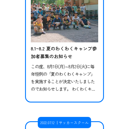
ジアムで販売…
8.1~8.2 夏のわくわくキャンプ参
加者募集のお知らせ
この度、8月1日(月)～8月2日(火)に毎
年恒例の「夏のわくわくキャンプ」
を実施することが決定いたしました
のでお知らせします。 わくわくキャ
ンプとは 秋田県内在住の子供たちを
対象に、集団での自然体験やモノづ
くりの体験を通じて子供たちの自主
性や協調性を伸ばすことを目的とし
2022.07.12
サッカースクール
て毎年夏と冬にブラウブリッツ秋田