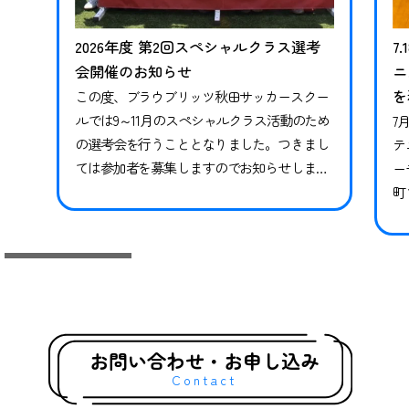
2026年度 第2回スペシャルクラス選考
7
会開催のお知らせ
ニ
を
この度、ブラウブリッツ秋田サッカースクー
ルでは9～11月のスペシャルクラス活動のため
7
の選考会を行うこととなりました。つきまし
テ
ては参加者を募集しますのでお知らせしま
ー
す。※現在スペシャルクラスに在籍中の方も
町
継続ではありませんので、必ずお申し込みな
県
らびにご参加ください。現在在籍中の方がご
っ
参加いただけなかった場合、対象期間のトレ
技
ーニングや試合には参加ができかねます。 下
競
記日程をご確認いただき、お申し込みく…
礎
グ
お問い合わせ・お申し込み
Contact