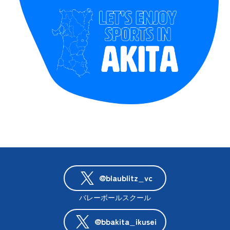
@blaublitz_vc
バレーボールスクール
@bbakita_ikusei