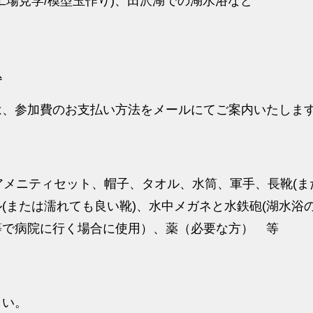
工場見学/模型玉作り)、田沢湖での湖水浴など
込
は、参加費のお支払い方法をメールにてご案内いたしま
アメニティセット、帽子、タオル、水筒、軍手、長靴(ま
(または濡れても良い靴)、水中メガネと水鉄砲(湖水浴
等で病院に行く場合に使用）、薬（必要な方） 等
さい。