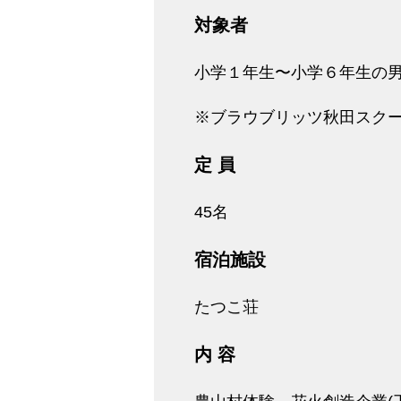
対象者
小学１年生〜小学６年生の
※ブラウブリッツ秋田スク
定 員
45名
宿泊施設
たつこ荘
内 容