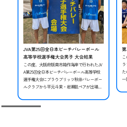
JVA第25回全日本ビーチバレーボール
第
高等学校選手権大会男子 大会結果
こ
ラ
この度、大阪府阪南市箱作海岸で行われたJV
た
A第25回全日本ビーチバレーボール高等学校
一試
選手権大会にブラウブリッツ秋田バレーボー
2
ルクラブから平元斗茉・岩瀬凱ペアが出場し
県）
ました。 1回戦vs 岸本・泉本(和歌山県)ペア0ｰ
城 
2（10-21、15-21）敗戦 残念ながら初戦で敗退
で
となりましたが、2年生ながら全国大会に出場
できたことは選手たちにとって貴重な経験に
なったと思います。この経験を来年3年生にな