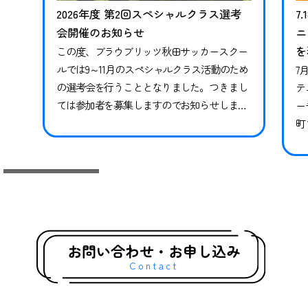
2026年度 第2回スペシャルクラス選考
7
会開催のお知らせ
ニ
を
この度、ブラウブリッツ秋田サッカースクー
ルでは9～11月のスペシャルクラス活動のため
7
の選考会を行うこととなりました。つきまし
テ
ては参加者を募集しますのでお知らせしま
ー
す。※現在スペシャルクラスに在籍中の方も
町
継続ではありませんので、必ずお申し込みな
県
らびにご参加ください。現在在籍中の方がご
っ
参加いただけなかった場合、対象期間のトレ
技
ーニングや試合には参加ができかねます。 下
競
記日程をご確認いただき、お申し込みく…
礎
グ
お問い合わせ・お申し込み
Contact