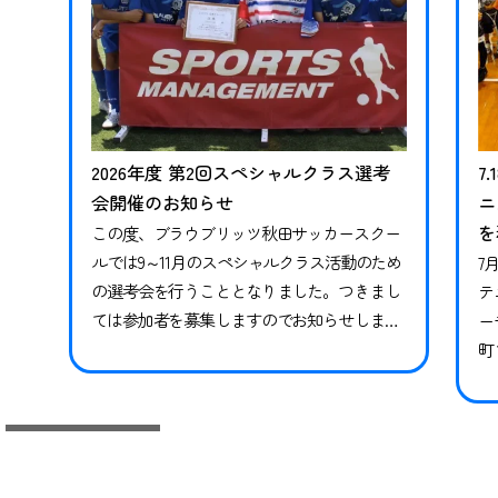
2026年度 第2回スペシャルクラス選考
7
会開催のお知らせ
ニ
を
この度、ブラウブリッツ秋田サッカースクー
ルでは9～11月のスペシャルクラス活動のため
7
の選考会を行うこととなりました。つきまし
テ
ては参加者を募集しますのでお知らせしま
ー
す。※現在スペシャルクラスに在籍中の方も
町
継続ではありませんので、必ずお申し込みな
県
らびにご参加ください。現在在籍中の方がご
っ
参加いただけなかった場合、対象期間のトレ
技
ーニングや試合には参加ができかねます。 下
競
記日程をご確認いただき、お申し込みく…
礎