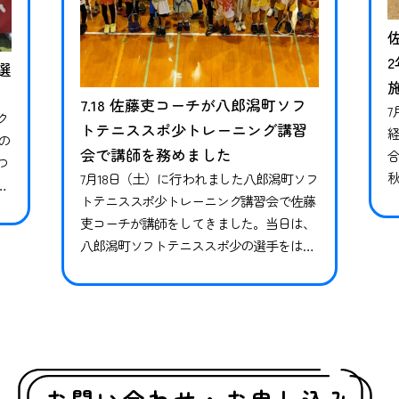
選
7.18 佐藤吏コーチが八郎潟町ソフ
7
ク
トテニススポ少トレーニング講習
の
会で講師を務めました
つ
7月18日（土）に行われました八郎潟町ソフ
ら
トテニススポ少トレーニング講習会で佐藤
籍
吏コーチが講師をしてきました。当日は、
お
八郎潟町ソフトテニススポ少の選手をはじ
在
1
め、秋田県内全域、そして県外からも参加
、
選手が集まってくれ、約50名に参加いただ
が
きました。競技特性に合わせたトレーニン
グを含め、専門競技だけでは足りない小学
生年代に必要な基礎体力運動能力を向上す
る様々なトレーニングを実施しました。普
お問い合わせ・お申し込み