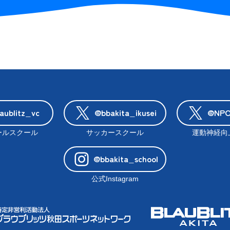
aublitz_vc
@bbakita_ikusei
@NPO_
ールスクール
サッカースクール
運動神経向
@bbakita_school
公式Instagram