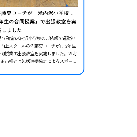
佐藤吏コーチが「米内沢小学校1、
2年生の合同授業」で出張教室を実
施しました
月17日(金)米内沢小学校のご依頼で運動神
経向上スクールの佐藤吏コーチが1、2年生
合同授業で出張教室を実施しました。※北
秋田市様とは包括連携協定によるスポーツ
推進事業の一環として、小学校、幼稚園を
はじめ北秋田市内の団体様を対象に講師派
遣を行っています。 今回は米内沢小学校
、2年生と先生方、合計40名にご参加いた
だきました。当日は、2時間目から4時間目
の授業の時間で実施をさせていただき、運
動を通…