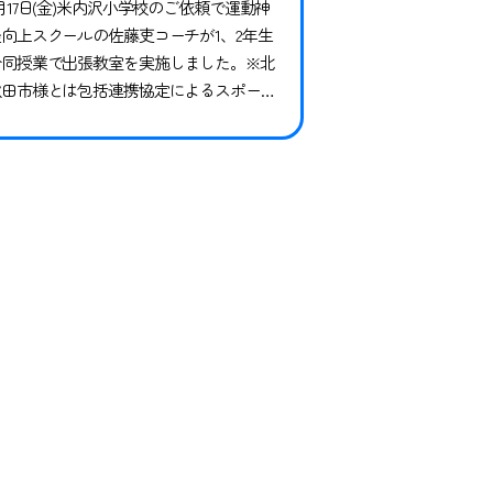
月17日(金)米内沢小学校のご依頼で運動神
経向上スクールの佐藤吏コーチが1、2年生
合同授業で出張教室を実施しました。※北
秋田市様とは包括連携協定によるスポーツ
推進事業の一環として、小学校、幼稚園を
はじめ北秋田市内の団体様を対象に講師派
遣を行っています。 今回は米内沢小学校
、2年生と先生方、合計40名にご参加いた
だきました。当日は、2時間目から4時間目
の授業の時間で実施をさせていただき、運
動を通…