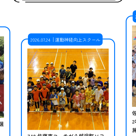
2026.07.24
運動神経向上スクール
選
7.18 佐藤吏コーチが八郎潟町ソフ