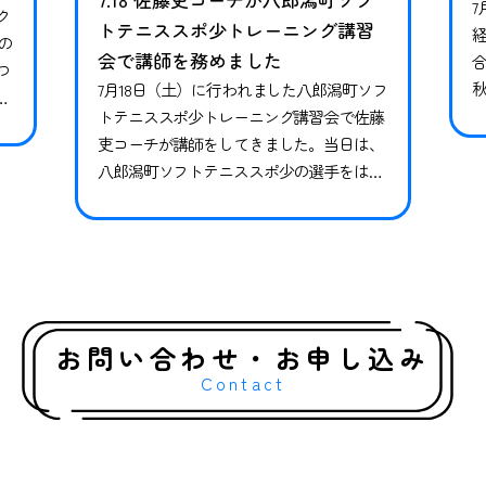
7
ク
トテニススポ少トレーニング講習
の
会で講師を務めました
つ
7月18日（土）に行われました八郎潟町ソフ
ら
トテニススポ少トレーニング講習会で佐藤
籍
吏コーチが講師をしてきました。当日は、
お
八郎潟町ソフトテニススポ少の選手をはじ
在
1
め、秋田県内全域、そして県外からも参加
、
選手が集まってくれ、約50名に参加いただ
が
きました。競技特性に合わせたトレーニン
グを含め、専門競技だけでは足りない小学
生年代に必要な基礎体力運動能力を向上す
る様々なトレーニングを実施しました。普
お問い合わせ・お申し込み
段はやらない動…
Contact