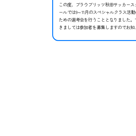
この度、ブラウブリッツ秋田サッカース
ールでは9～11月のスペシャルクラス活動
ための選考会を行うこととなりました。
きましては参加者を募集しますのでお知
せします。※現在スペシャルクラスに在
中の方も継続ではありませんので、必ず
申し込みならびにご参加ください。現在
籍中の方がご参加いただけなかった場合
対象期間のトレーニングや試合には参加
できかねます。 下記日程をご確認いただ
き、お申し込みく…