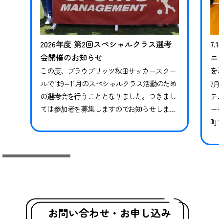
2026年度 第2回スペシャルクラス選考
7
会開催のお知らせ
ニ
を
この度、ブラウブリッツ秋田サッカースクー
ルでは9～11月のスペシャルクラス活動のため
7
の選考会を行うこととなりました。つきまし
テ
ては参加者を募集しますのでお知らせしま
ー
す。※現在スペシャルクラスに在籍中の方も
町
継続ではありませんので、必ずお申し込みな
県
らびにご参加ください。現在在籍中の方がご
っ
参加いただけなかった場合、対象期間のトレ
技
ーニングや試合には参加ができかねます。 下
競
記日程をご確認いただき、お申し込みく…
礎
グ
お問い合わせ・お申し込み