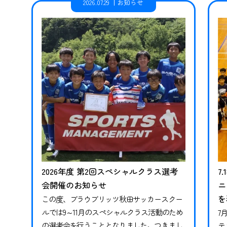
2026.07.29
お知らせ
2026年度 第2回スペシャルクラス選考
7
会開催のお知らせ
ニ
を
この度、ブラウブリッツ秋田サッカースクー
ルでは9～11月のスペシャルクラス活動のため
7
の選考会を行うこととなりました。つきまし
テ