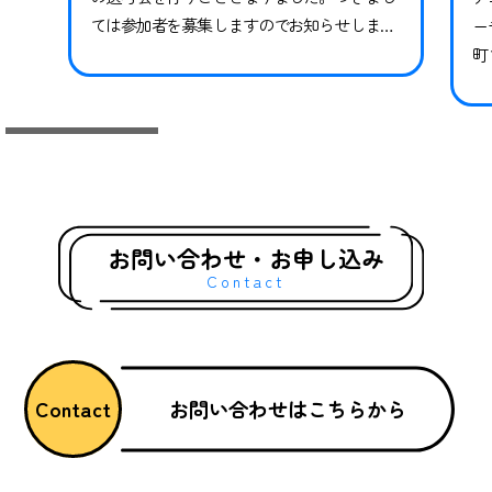
ては参加者を募集しますのでお知らせしま
ー
す。※現在スペシャルクラスに在籍中の方も
町
継続ではありませんので、必ずお申し込みな
県
らびにご参加ください。現在在籍中の方がご
っ
参加いただけなかった場合、対象期間のトレ
技
ーニングや試合には参加ができかねます。 下
競
記日程をご確認いただき、お申し込みく…
礎
グ
お問い合わせ・お申し込み
Contact
お問い合わせはこちらから
Contact