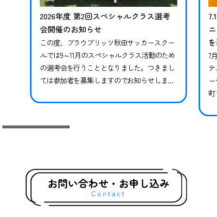
2026年度 第2回スペシャルクラス選考
7
会開催のお知らせ
ニ
を
この度、ブラウブリッツ秋田サッカースクー
ルでは9～11月のスペシャルクラス活動のため
7
の選考会を行うこととなりました。つきまし
テ
ては参加者を募集しますのでお知らせしま
ー
す。※現在スペシャルクラスに在籍中の方も
町
継続ではありませんので、必ずお申し込みな
県
らびにご参加ください。現在在籍中の方がご
っ
参加いただけなかった場合、対象期間のトレ
技
ーニングや試合には参加ができかねます。 下
競
記日程をご確認いただき、お申し込みく…
礎
グ
お問い合わせ・お申し込み
Contact