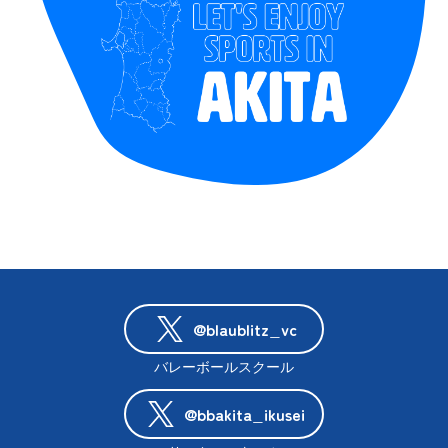
@blaublitz_vc
バレーボールスクール
@bbakita_ikusei