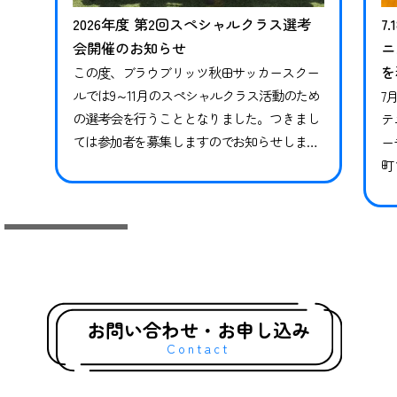
2026年度 第2回スペシャルクラス選考
7
会開催のお知らせ
ニ
を
この度、ブラウブリッツ秋田サッカースクー
ルでは9～11月のスペシャルクラス活動のため
7
の選考会を行うこととなりました。つきまし
テ
ては参加者を募集しますのでお知らせしま
ー
す。※現在スペシャルクラスに在籍中の方も
町
継続ではありませんので、必ずお申し込みな
県
らびにご参加ください。現在在籍中の方がご
っ
参加いただけなかった場合、対象期間のトレ
技
ーニングや試合には参加ができかねます。 下
競
記日程をご確認いただき、お申し込みく…
礎
グ
お問い合わせ・お申し込み
Contact