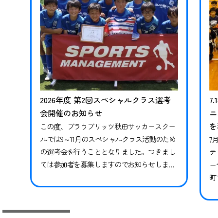
2026年度 第2回スペシャルクラス選考
7
会開催のお知らせ
ニ
を
この度、ブラウブリッツ秋田サッカースクー
ルでは9～11月のスペシャルクラス活動のため
7
の選考会を行うこととなりました。つきまし
テ
ては参加者を募集しますのでお知らせしま
ー
す。※現在スペシャルクラスに在籍中の方も
町
継続ではありませんので、必ずお申し込みな
県
らびにご参加ください。現在在籍中の方がご
っ
参加いただけなかった場合、対象期間のトレ
技